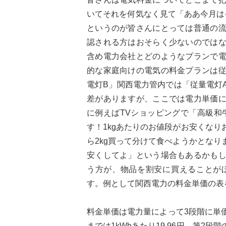
いてそれを何気なく見て「ああ今月は
というのが皆さんにとっては普通の
認される方はおそらく少ないのでは
含め電力会社とどのようなプランで
的な家庭向けの電気の料金プランは
電灯B」関西電力管内では「従量電灯
差がありますが、ここでは電力単価
に例えばTVショッピングで「高級和牛肉
す！1kgあたりのお値段がお安くな
ら2kg買って分けて食べようかとな
安くしてよ」という場合もあるかも
う方が、物品を割安に買えることが
す。例として関西電力の料金単価の表
料金単価は電力量によって3段階に単価が
までは1kWhあたり19.96円、第2段階の