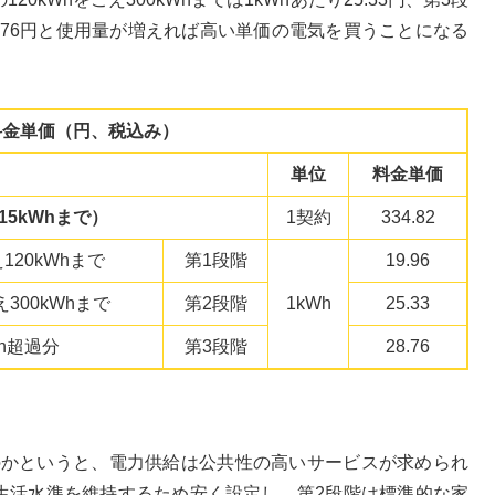
28.76円と使用量が増えれば高い単価の電気を買うことになる
料金単価（円、税込み）
単位
料金単価
5kWhまで）
1契約
334.82
え120kWhまで
第1段階
19.96
え300kWhまで
第2段階
1kWh
25.33
Wh超過分
第3段階
28.76
のかというと、電力供給は公共性の高いサービスが求められ
生活水準を維持するため安く設定し、第2段階は標準的な家