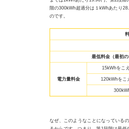
階の300kWh超過分は１kWhあたり
のです。
最低料金（最初の1
15kWhをこ
電力量料金
120kWhをこ
300k
なぜ、このようなことになっている
るからです。つまり、第1段階は最低