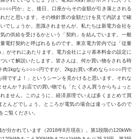
○○○○円か」と、後日、口座からその金額が引き落とされる
流れだと思います。その検針票の金額だけを見て内訳まで確
ないでしょうか。意識されませんが、私たちは新電力会社を
電気の供給を受けるかという「契約」を結んでいます。一般
従量電灯契約と呼ばれるものです。東京電力管内では「従量
A」がそれにあたります。電力会社により基本料金の設定に
について解説いたします。皆さんは、何か買い物をされる時
1kgなら○○○○円ですが、2kgお買い求めなら○○○○円で
りお得ですよ！」というシーンを見かけると思います。それな
りませんか？お店での買い物でも「たくさん買うからちょっと
しれません。このように、経済原理でいえば多くまとめて買
ほとんどでしょう。ところが電気の場合は違っているので
をご覧ください。
分かれています（2018年8月現在）。第1段階の120kWh
120kWhをこえ300kWhまでは1kWhあたり25.33円、第3段