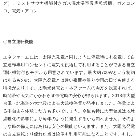
グ）、ミストサウナ機能付きガス温水浴室暖房乾燥機、ガスコン
ロ、電気エアコン
〇自立運転機能
エネファームには、太陽光発電と同じように停電時にも発電して自
立運転専用コンセントに電気を供給して利用することができる自立
運転機能付きモデルも用意されています。最大約700Wという制約
はあるものの、太陽光発電とは違い夜間や曇りや雨の日でも使える
特徴があります。太陽光発電とエネファームの両方を設置すれば、
時間帯や天気にかかわらず停電時の安心が得られます。2018年大型
台風・北海道の大地震による大規模停電が発生しました。停電によ
る不自由を体験した方も多いでしょう。今後も特に大型台風は地球
温暖化の影響により毎年のように発生するかも知れません。そのよ
うな時の備えにはあれば安心の機能といえます。また、太陽光発電
の自立運転より優れた点は給湯も利用可能になることです。もし、