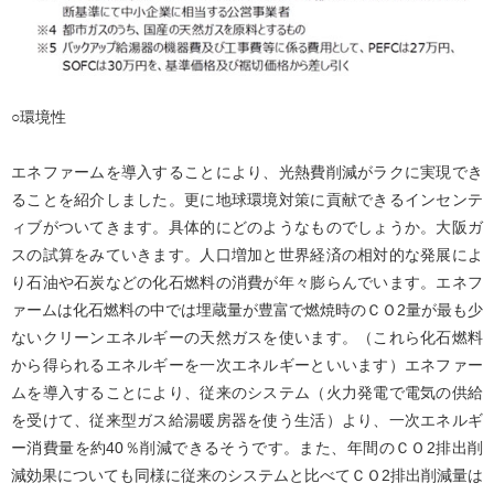
○環境性
エネファームを導入することにより、光熱費削減がラクに実現でき
ることを紹介しました。更に地球環境対策に貢献できるインセンテ
ィブがついてきます。具体的にどのようなものでしょうか。大阪ガ
スの試算をみていきます。人口増加と世界経済の相対的な発展によ
り石油や石炭などの化石燃料の消費が年々膨らんでいます。エネフ
ァームは化石燃料の中では埋蔵量が豊富で燃焼時のＣＯ2量が最も少
ないクリーンエネルギーの天然ガスを使います。（これら化石燃料
から得られるエネルギーを一次エネルギーといいます）エネファー
ムを導入することにより、従来のシステム（火力発電で電気の供給
を受けて、従来型ガス給湯暖房器を使う生活）より、一次エネルギ
ー消費量を約40％削減できるそうです。また、年間のＣＯ2排出削
減効果についても同様に従来のシステムと比べてＣＯ2排出削減量は