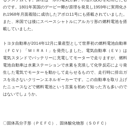
のです。1801年英国のデービー卿が原理を発見し1959年に実用化さ
れ1968年月面着陸に成功したアポロ11号にも搭載されていました。
また、米国では後にスペースシャトルにアルカリ形の燃料電池を搭
載していました。
トヨタ自動車が2014年12月に量産型として世界初の燃料電池自動車
（ＦＣＶ）「ＭＩＲＡＩ」を発売しました。電気自動車（ＥＶ）は
電気スタンドでバッテリーに充電してモーターで走りますが、燃料
電池自動車は水素ステーションで水素を充填して化学反応により発
生した電気でモーターを動かして走らせるもので、走行時に排出ガ
スを出さないクリーンエネルギーカーです。この自動車を取り上げ
たニュースなどで燃料電池という言葉を初めて知った方も多いので
はないでしょうか。
〇固体高分子形（ＰＥＦＣ）、固体酸化物形（ＳＯＦＣ）