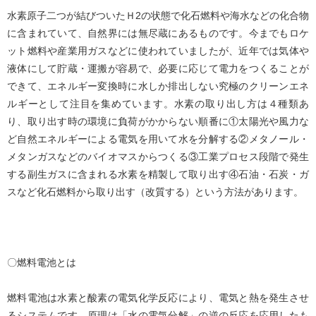
水素原子二つが結びついたＨ2の状態で化石燃料や海水などの化合物
に含まれていて、自然界には無尽蔵にあるものです。今までもロケ
ット燃料や産業用ガスなどに使われていましたが、近年では気体や
液体にして貯蔵・運搬が容易で、必要に応じて電力をつくることが
できて、エネルギー変換時に水しか排出しない究極のクリーンエネ
ルギーとして注目を集めています。水素の取り出し方は４種類あ
り、取り出す時の環境に負荷がかからない順番に①太陽光や風力な
ど自然エネルギーによる電気を用いて水を分解する②メタノール・
メタンガスなどのバイオマスからつくる③工業プロセス段階で発生
する副生ガスに含まれる水素を精製して取り出す④石油・石炭・ガ
スなど化石燃料から取り出す（改質する）という方法があります。
〇燃料電池とは
燃料電池は水素と酸素の電気化学反応により、電気と熱を発生させ
るシステムです。原理は「水の電気分解」の逆の反応を応用したも