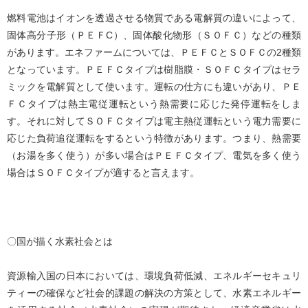
燃料電池はイオンを透過させる物質である電解質の違いによって、
固体高分子形（ＰＥＦC）、固体酸化物形（ＳＯＦＣ）などの種類
があります。エネファームについては、ＰＥＦＣとＳＯＦＣの2種類
となっています。ＰＥＦＣタイプは樹脂膜・ＳＯＦＣタイプはセラ
ミックを電解質として使います。運転の仕方にも違いがあり、ＰＥ
ＦＣタイプは熱主電従運転という熱需要に応じた発停運転をしま
す。それに対してＳＯＦＣタイプは電主熱従運転という電力需要に
応じた負荷追従運転をするという特徴があります。つまり、熱需要
（お湯を多く使う）が多い場合はＰＥＦＣタイプ、電気を多く使う
場合はＳＯＦＣタイプが適すると言えます。
〇国が描く水素社会とは
資源輸入国の日本においては、環境負荷低減、エネルギーセキュリ
ティーの確保など社会的課題の解決の方策として、水素エネルギー