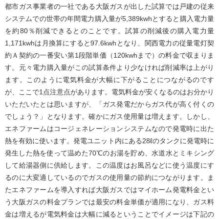
都市ガス事業者の一社である大阪ガスが出した試算では戸建の従来
システムでの世帯の年間電力購入量が5,389kwhとすると購入電力量
を約80％削減できるとのことです。試算の削減後の購入電力量
1,171kwhは月換算にすると97.6kwhとなり、関西電力の従量電灯契
約Ａ契約の一番安い第1段階単価（120kwhまで）の料金で収まりま
す。元々電力購入量がこの試算条件より少なければ削減率は上がり
ます。このように電気料金が大幅に下がることにつながるのです
が、ここで1点注意点があります。電気料金が安くなるのはお分かり
いただいたとは思いますが、「ガス発電だからガス代が高く付くの
でしょう？」となります。確かにガス使用量は増えます。しかし、
エネファームはコージェネレーションシステムなので発電時に出た
熱を有効に使います。発電ユニット内にある28ℓのタンクに発電時に
発生した熱を使って温めた70℃のお湯を貯め、水道水とミキシング
して給湯器側に供給します。この温度はお風呂などに使う温度にす
るのに大変適しているのでガスの使用量の節約につながります。ま
たエネファームを導入すれば大阪ガスではマイホーム発電料金とい
う大阪ガスの料金プランでは最安の料金単価が適用になり、ガス料
金は増えるが電気料金は大幅に減るということでイメージは下記の