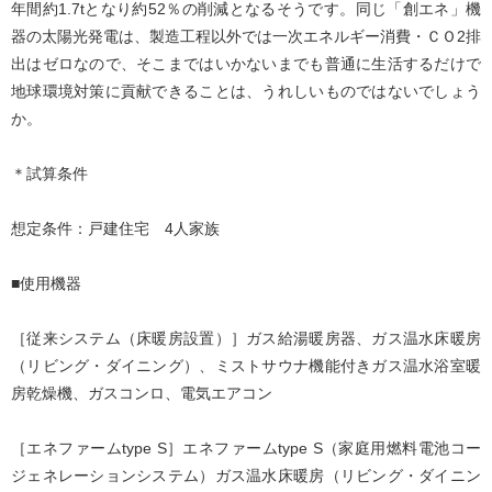
年間約1.7tとなり約52％の削減となるそうです。同じ「創エネ」機
器の太陽光発電は、製造工程以外では一次エネルギー消費・ＣＯ2排
出はゼロなので、そこまではいかないまでも普通に生活するだけで
地球環境対策に貢献できることは、うれしいものではないでしょう
か。
＊試算条件
想定条件：戸建住宅 4人家族
■使用機器
［従来システム（床暖房設置）］ガス給湯暖房器、ガス温水床暖房
（リビング・ダイニング）、ミストサウナ機能付きガス温水浴室暖
房乾燥機、ガスコンロ、電気エアコン
［エネファームtype S］エネファームtype S（家庭用燃料電池コー
ジェネレーションシステム）ガス温水床暖房（リビング・ダイニン