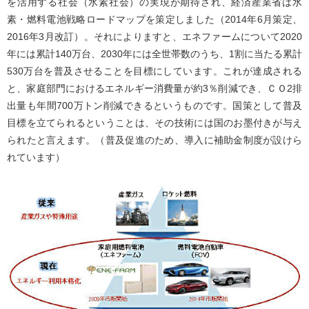
を活用する社会（水素社会）の実現が期待され、経済産業省は水
素・燃料電池戦略ロードマップを策定しました（2014年6月策定、
2016年3月改訂）。それによりますと、エネファームについて2020
年には累計140万台、2030年には全世帯数のうち、1割に当たる累計
530万台を普及させることを目標にしています。これが達成される
と、家庭部門におけるエネルギー消費量が約3％削減でき、ＣＯ2排
出量も年間700万トン削減できるというものです。国策として普及
目標を立てられるということは、その技術には国のお墨付きが与え
られたと言えます。（普及促進のため、導入に補助金制度が設けら
れています）