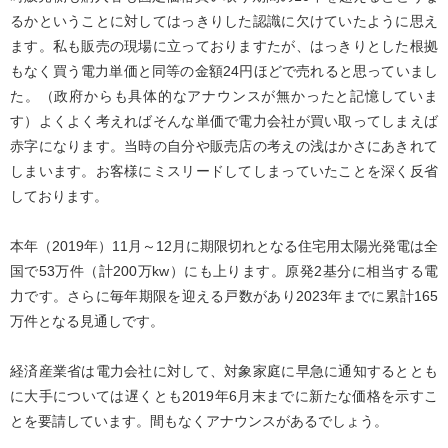
るかということに対してはっきりした認識に欠けていたように思え
ます。私も販売の現場に立っておりますたが、はっきりとした根拠
もなく買う電力単価と同等の金額24円ほどで売れると思っていまし
た。（政府からも具体的なアナウンスが無かったと記憶していま
す）よくよく考えればそんな単価で電力会社が買い取ってしまえば
赤字になります。当時の自分や販売店の考えの浅はかさにあきれて
しまいます。お客様にミスリードしてしまっていたことを深く反省
しております。
本年（2019年）11月～12月に期限切れとなる住宅用太陽光発電は全
国で53万件（計200万kw）にも上ります。原発2基分に相当する電
力です。さらに毎年期限を迎える戸数があり2023年までに累計165
万件となる見通しです。
経済産業省は電力会社に対して、対象家庭に早急に通知するととも
に大手については遅くとも2019年6月末までに新たな価格を示すこ
とを要請しています。間もなくアナウンスがあるでしょう。